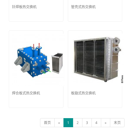
钎焊板热交换机
管壳式热交换机
焊合板式热交换机
板翅式热交换机
首页
«
1
2
3
4
»
末页