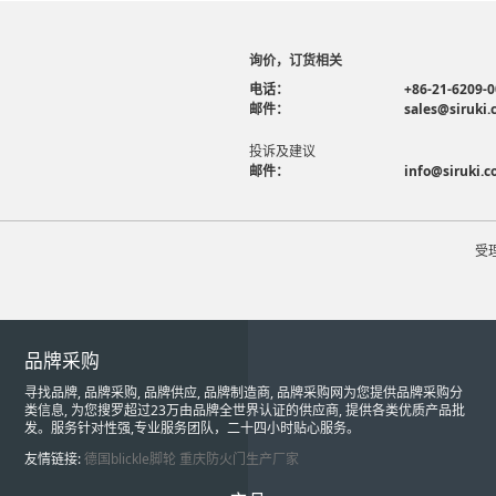
询价，订货相关
电话：
+86-21-6209-
邮件：
sales@siruki
投诉及建议
邮件：
info@siruki.
受
品牌采购
寻找品牌, 品牌采购, 品牌供应, 品牌制造商, 品牌采购网为您提供品牌采购分
类信息, 为您搜罗超过23万由品牌全世界认证的供应商, 提供各类优质产品批
发。服务针对性强,专业服务团队，二十四小时贴心服务。
友情链接:
德国blickle脚轮
重庆防火门生产厂家