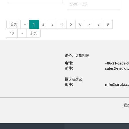
SWP - 30
首页
«
1
2
3
4
5
6
7
8
9
10
»
末页
询价，订货相关
电话：
+86-21-6209-
邮件：
sales@siruki
投诉及建议
邮件：
info@siruki.
受