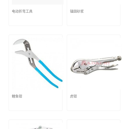
电动折弯工具
锚固砂浆
鲤鱼钳
虎钳