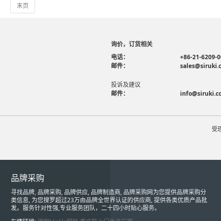
末页
询价，订货相关
电话：
+86-21-6209-
邮件：
sales@siruki
投诉及建议
邮件：
info@siruki.
受
品牌采购
寻找品牌, 品牌采购, 品牌供应, 品牌制造商, 品牌采购网为您提供品牌采购分
类信息, 为您搜罗超过23万由品牌全世界认证的供应商, 提供各类优质产品批
发。服务针对性强,专业服务团队，二十四小时贴心服务。