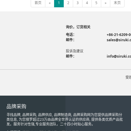
首页
«
1
2
3
4
5
»
末页
询价，订货相关
电话：
+86-21-6209-
邮件：
sales@siruki
投诉及建议
邮件：
info@siruki.
受
品牌采购
寻找品牌, 品牌采购, 品牌供应, 品牌制造商, 品牌采购网为您提供品牌采购分
类信息, 为您搜罗超过23万由品牌全世界认证的供应商, 提供各类优质产品批
发。服务针对性强,专业服务团队，二十四小时贴心服务。