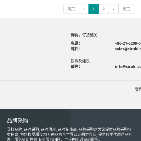
首页
«
1
2
»
末页
询价，订货相关
电话：
+86-21-6209-
邮件：
sales@siruki
投诉及建议
邮件：
info@siruki.
受
品牌采购
寻找品牌, 品牌采购, 品牌供应, 品牌制造商, 品牌采购网为您提供品牌采购分
类信息, 为您搜罗超过23万由品牌全世界认证的供应商, 提供各类优质产品批
发。服务针对性强,专业服务团队，二十四小时贴心服务。