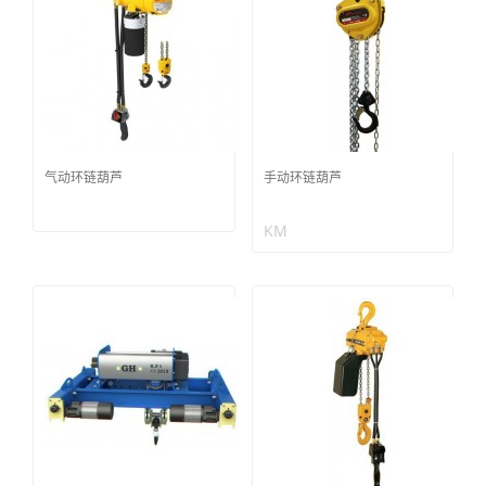
气动环链葫芦
手动环链葫芦
KM