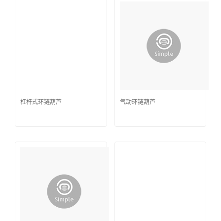
杠杆式环链葫芦
气动环链葫芦