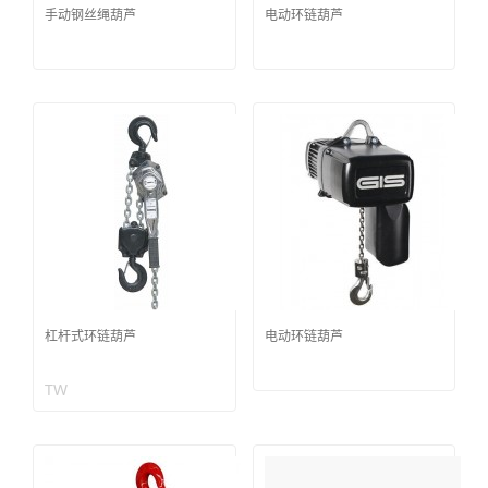
手动钢丝绳葫芦
电动环链葫芦
杠杆式环链葫芦
电动环链葫芦
TW