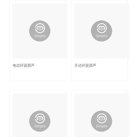
电动环链葫芦
手动环链葫芦