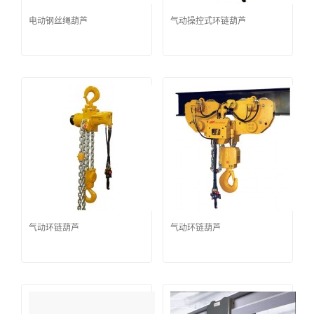
电动钢丝绳葫芦
气动操控式环链葫芦
气动环链葫芦
气动环链葫芦