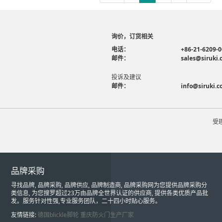
询价，订货相关
电话：
+86-21-6209-
邮件：
sales@siruki
投诉及建议
邮件：
info@siruki.
受
品牌采购
寻找品牌, 品牌采购, 品牌供应, 品牌制造商, 品牌采购网为您提供品牌采购分
类信息, 为您搜罗超过23万由品牌全世界认证的供应商, 提供各类优质产品批
发。服务针对性强,专业服务团队，二十四小时贴心服务。
友情链接:
德国blickle脚轮
重庆防火门生产厂家