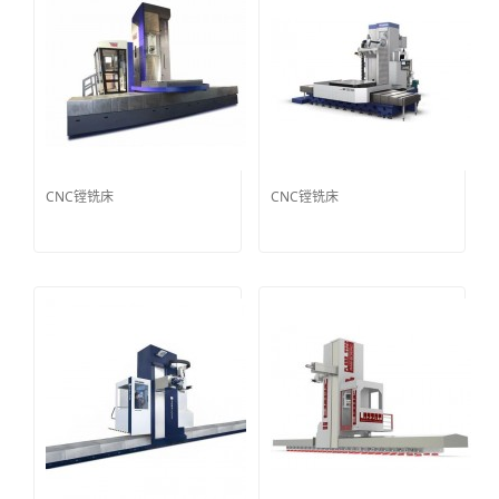
CNC镗铣床
CNC镗铣床