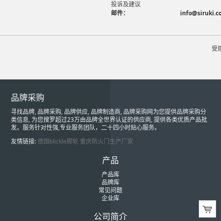
投诉及建议
邮件：
info@siruki.
受
品牌采购
寻找品牌, 品牌采购, 品牌供应, 品牌制造商, 品牌采购网为您提供品牌采购分
类信息, 为您搜罗超过23万由品牌全世界认证的供应商, 提供各类优质产品批
发。服务针对性强,专业服务团队，二十四小时贴心服务。
友情链接:
德国blickle脚轮
重庆防火门生产厂家
产品
产品库
品牌库
常见问题
企业库
公司简介