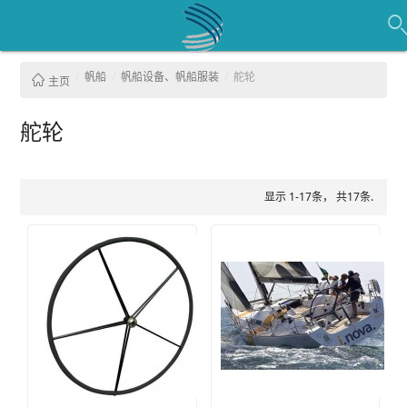
帆船
帆船设备、帆船服装
舵轮
主页
舵轮
显示 1-17条， 共17条.