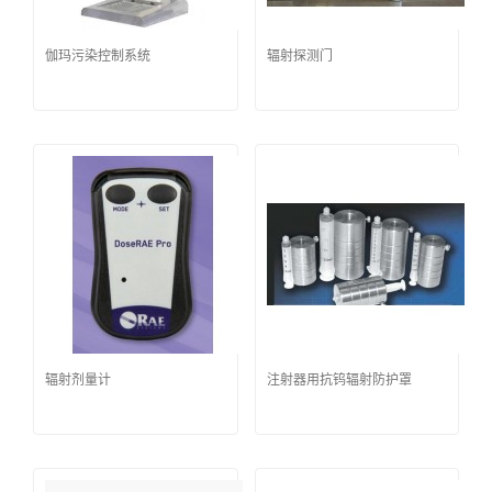
伽玛污染控制系统
辐射探测门
辐射剂量计
注射器用抗钨辐射防护罩