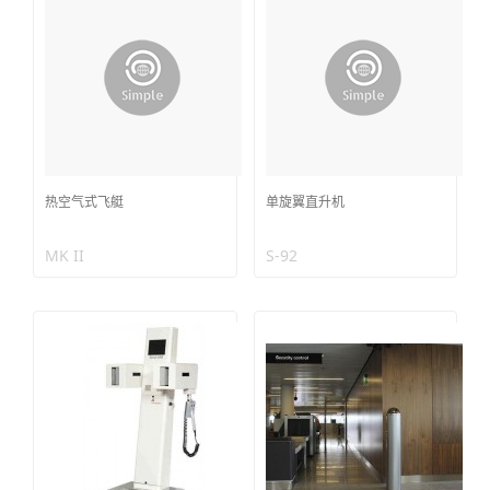
热空气式飞艇
单旋翼直升机
MK II
S-92