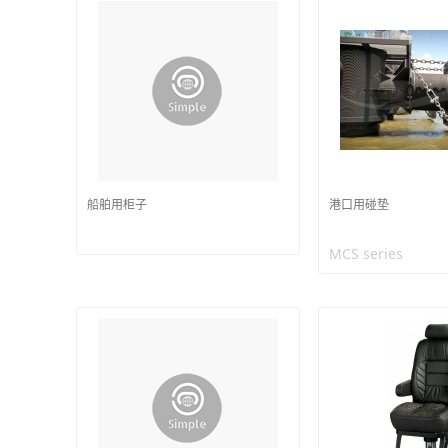
船舶用柜子
港口用碰垫
MCS series