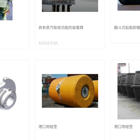
具有蒸汽吸收功能的装载臂
翻斗式船舶卸
MINERVA
港口用碰垫
港口用碰垫