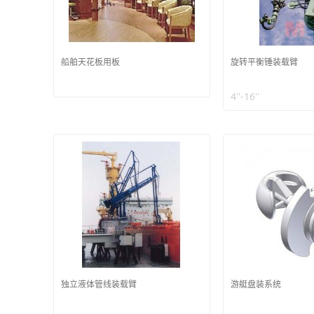
船舶天花板用板
旋转平衡锤装载臂
4''-16''
独立液体管线装载臂
游艇盘装系统