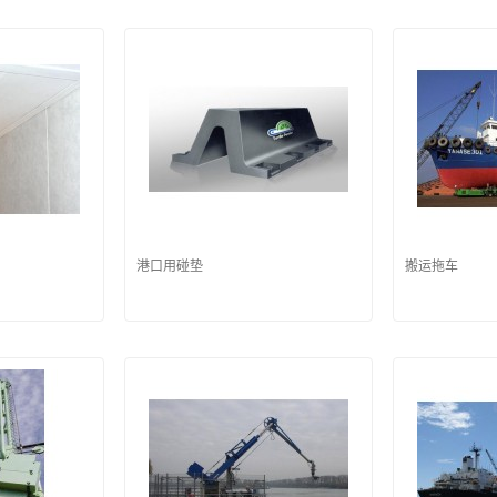
港口用碰垫
搬运拖车