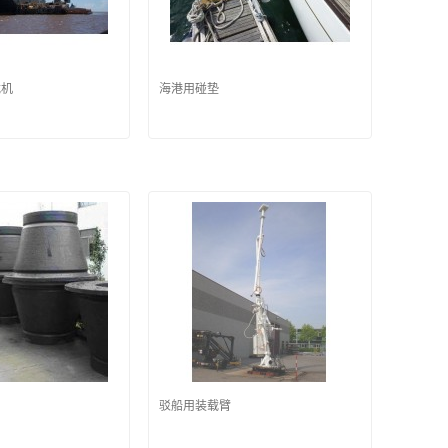
载机
海港用碰垫
驳船用装载臂