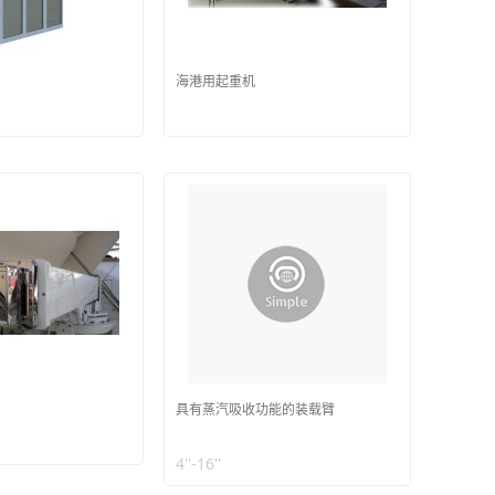
海港用起重机
具有蒸汽吸收功能的装载臂
4''-16''