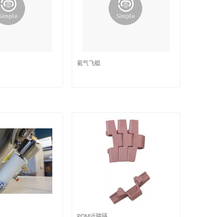
氦气飞艇
POM运输链