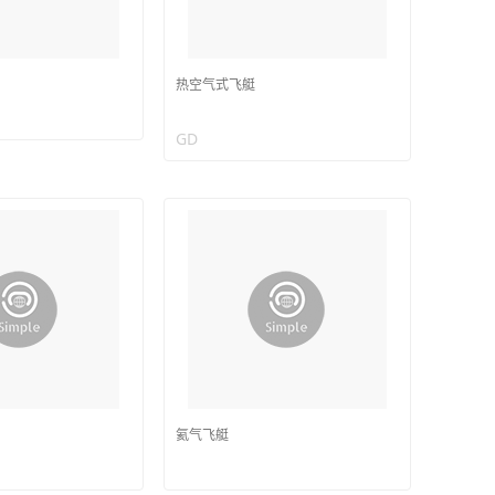
热空气式飞艇
GD
氦气飞艇