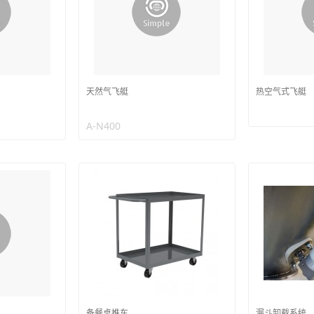
天然气飞艇
热空气式飞艇
A-N400
备餐桌推车
漏斗卸载系统