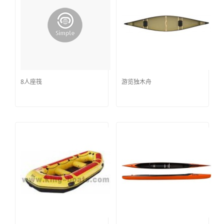
8人座筏
游览独木舟