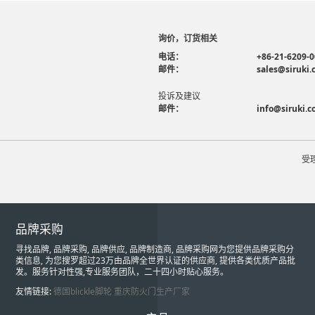
询价，订货相关
电话：
+86-21-6209-
邮件：
sales@siruki
投诉及建议
邮件：
info@siruki.
受
品牌采购
寻找品牌, 品牌采购, 品牌供应, 品牌制造商, 品牌采购网为您提供品牌采购分
类信息, 为您搜罗超过23万由品牌全世界认证的供应商, 提供各类优质产品批
发。服务针对性强,专业服务团队，二十四小时贴心服务。
友情链接:
德国blickle脚轮
重庆防火门生产厂家