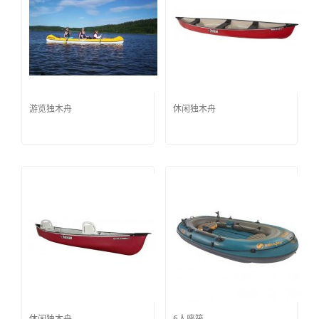
游览独木舟
休闲独木舟
休闲独木舟
6人座筏