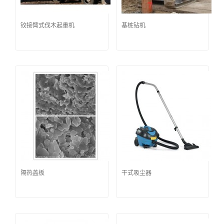
铰接臂式伐木起重机
基桩钻机
隔热盖板
干式吸尘器