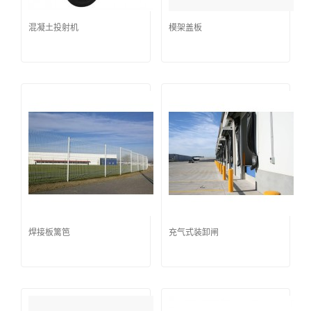
混凝土投射机
模架盖板
焊接板篱笆
充气式装卸闸