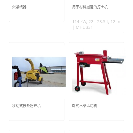
张紧线器
用于材料搬运的挖土机
114 kW, 22 - 23.5 t, 12 m
| MHL 331
移动式枝条粉碎机
卧式木柴纵切机