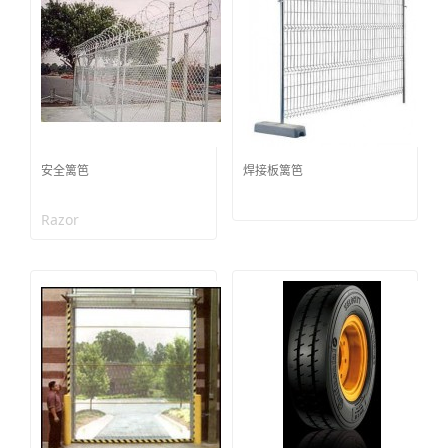
安全篱笆
焊接板篱笆
Razor