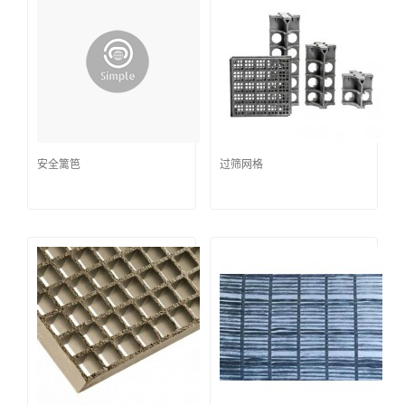
安全篱笆
过筛网格