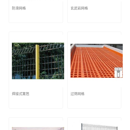
防滑网格
玄武岩网格
焊接式篱笆
过筛网格