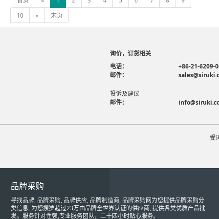
首页
«
1
2
3
4
5
6
7
8
9
10
»
末页
询价，订货相关
电话：
+86-21-6209-
邮件：
sales@siruki
投诉及建议
邮件：
info@siruki.
受
品牌采购
寻找品牌, 品牌采购, 品牌供应, 品牌制造商, 品牌采购网为您提供品牌采购分
类信息, 为您搜罗超过23万由品牌全世界认证的供应商, 提供各类优质产品批
发。服务针对性强,专业服务团队，二十四小时贴心服务。