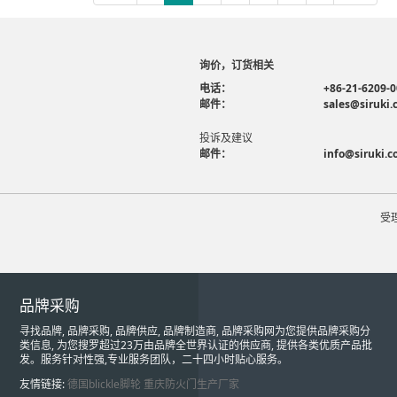
询价，订货相关
电话：
+86-21-6209-
邮件：
sales@siruki
投诉及建议
邮件：
info@siruki.
受
品牌采购
寻找品牌, 品牌采购, 品牌供应, 品牌制造商, 品牌采购网为您提供品牌采购分
类信息, 为您搜罗超过23万由品牌全世界认证的供应商, 提供各类优质产品批
发。服务针对性强,专业服务团队，二十四小时贴心服务。
友情链接:
德国blickle脚轮
重庆防火门生产厂家