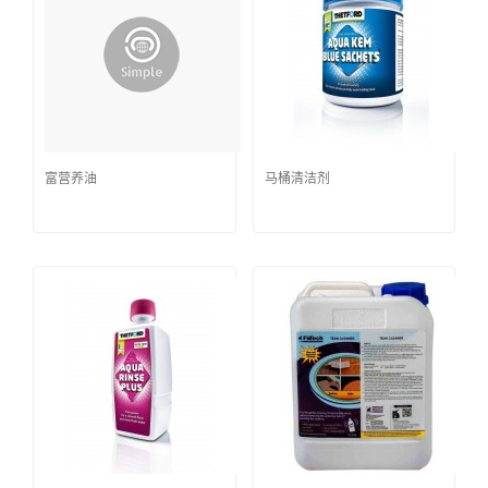
富营养油
马桶清洁剂