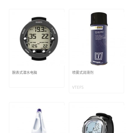
腕表式潜水电脑
喷雾式润滑剂
VTEFS