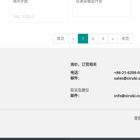
潜水罗盘
较重装载提升垫
TAC-100-2
首页
«
1
2
3
»
末页
询价，订货相关
电话：
+86-21-6209-
邮件：
sales@siruki
投诉及建议
邮件：
info@siruki.
受