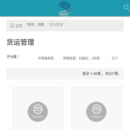
物流、地勤
货运管理
主页
货运管理
子分类 ：
升降装卸机
货物检查：扫描仪、X光机
展开
航空货运网罩
装载月台
货物仓储
物流用秤、货物称重平台
显示 1-40条， 共227条.