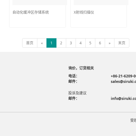
自动化缓冲区存储系统
X射线扫描仪
首页
«
1
2
3
4
5
6
»
末页
询价，订货相关
电话：
+86-21-6209-
邮件：
sales@siruki
投诉及建议
邮件：
info@siruki.
受