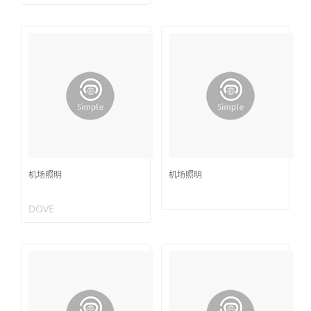
机场照明
机场照明
DOVE