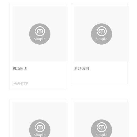
机场照明
机场照明
eWHITE