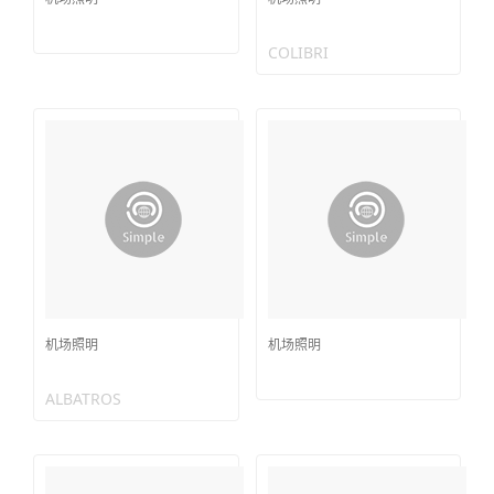
COLIBRI
机场照明
机场照明
ALBATROS