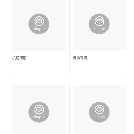
机场照明
机场照明