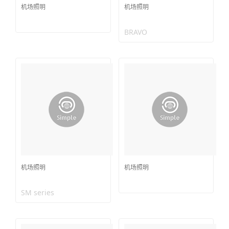
机场照明
机场照明
BRAVO
机场照明
机场照明
SM series