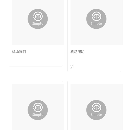
机场照明
机场照明
yl