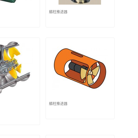
艏柱推进器
艏柱推进器