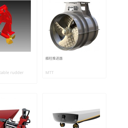
艏柱推进器
ltable rudder
MTT