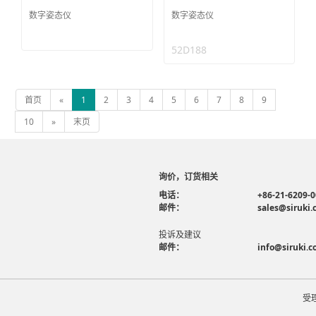
数字姿态仪
数字姿态仪
52D188
首页
«
1
2
3
4
5
6
7
8
9
10
»
末页
询价，订货相关
电话：
+86-21-6209-
邮件：
sales@siruki
投诉及建议
邮件：
info@siruki.
受