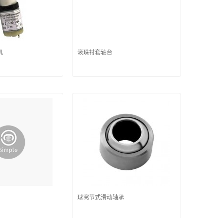
机
滚珠衬套轴台
球窝节式滑动轴承