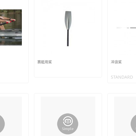
赛艇用桨
冲浪桨
STANDARD