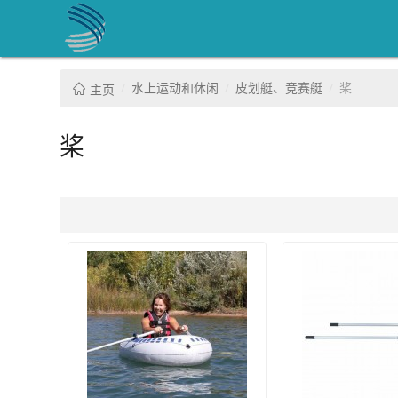
水上运动和休闲
皮划艇、竞赛艇
桨
主页
桨