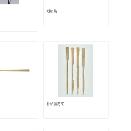
划艇桨
补给船用桨