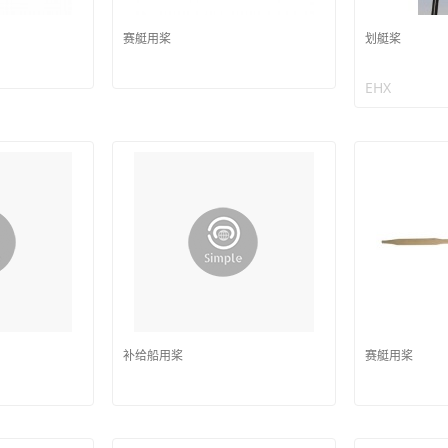
赛艇用桨
划艇桨
EHX
补给船用桨
赛艇用桨