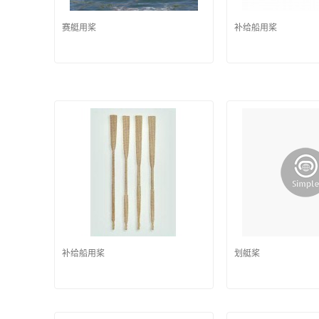
赛艇用桨
补给船用桨
补给船用桨
划艇桨