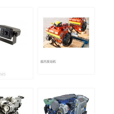
舷内发动机
 M5