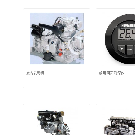
舷内发动机
船用回声测深仪