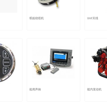
帆船绕缆机
VHF天线
船用声纳
舷内发动机