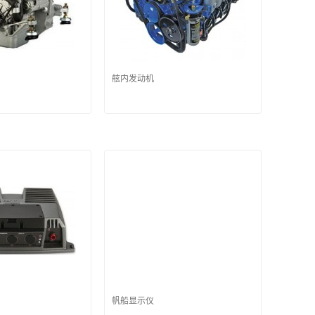
舷内发动机
帆船显示仪