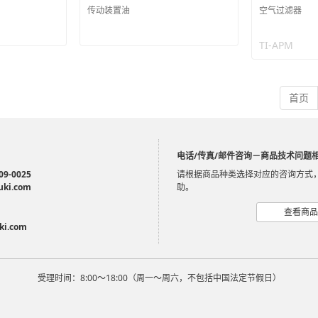
传动装置油
空气过滤器
TI-APM
首页
电话/传真/邮件咨询－商品技术问题
09-0025
请根据商品种类选择对应的咨询方式
uki.com
助。
查看商品
ki.com
受理时间：8:00～18:00（周一～周六，不包括中国法定节假日）