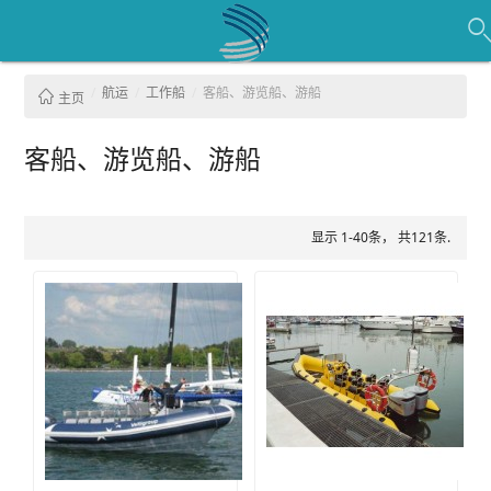
航运
工作船
客船、游览船、游船
主页
客船、游览船、游船
显示 1-40条， 共121条.