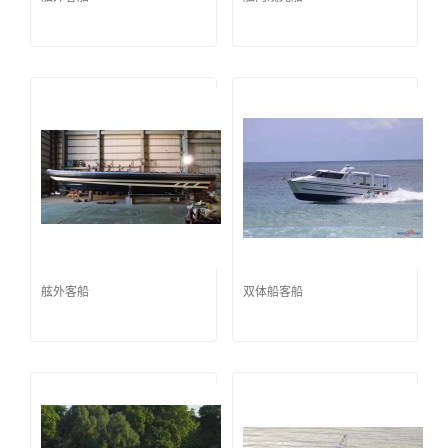
舷外客船
双体船客船