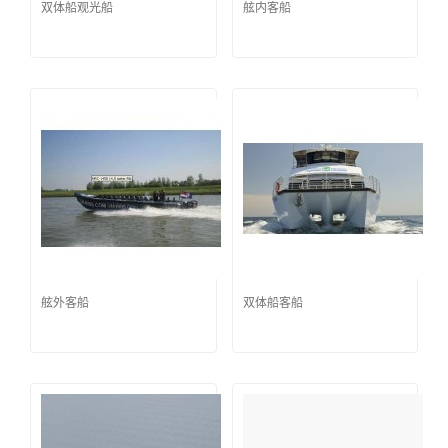
双体船观光船
舷内客船
舷外客船
双体船客船