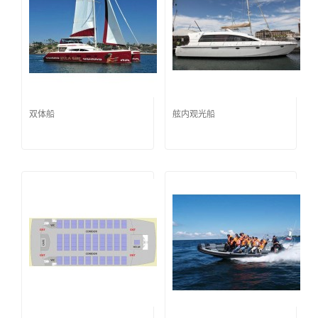
双体船
舷内观光船