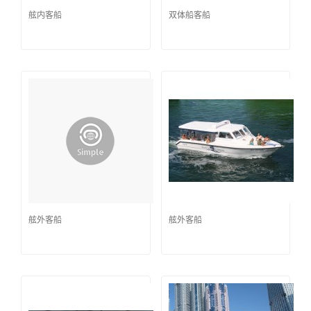
舷内客船
双体船客船
舷外客船
舷外客船