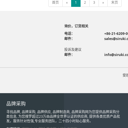
首页
«
1
2
3
»
末页
询价，订货相关
电话：
+86-21-6209-
邮件：
sales@siruki
投诉及建议
邮件：
info@siruki.
受
品牌采购
寻找品牌, 品牌采购, 品牌供应, 品牌制造商, 品牌采购网为您提供品牌采购分
类信息, 为您搜罗超过23万由品牌全世界认证的供应商, 提供各类优质产品批
发。服务针对性强,专业服务团队，二十四小时贴心服务。