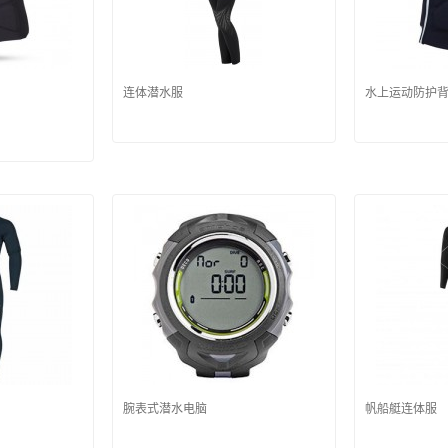
连体潜水服
水上运动防护
腕表式潜水电脑
帆船艇连体服