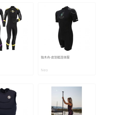
独木舟-皮划艇连体服
Neo