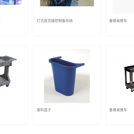
统
灯式拣货操控制备系统
备餐桌推车
废料篮子
备餐桌推车