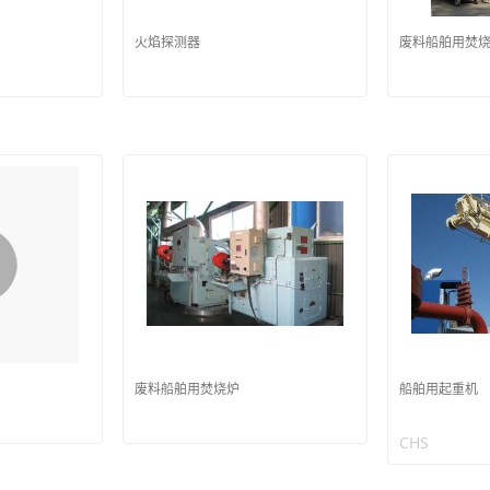
火焰探测器
废料船舶用焚
废料船舶用焚烧炉
船舶用起重机
CHS