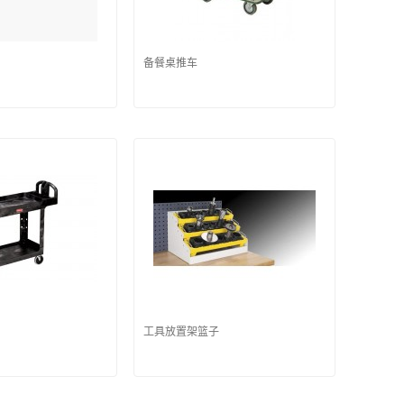
备餐桌推车
工具放置架篮子