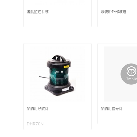
游艇监控系统
滚装船外部坡道
船舶用导航灯
船舶用信号灯
DHR70N