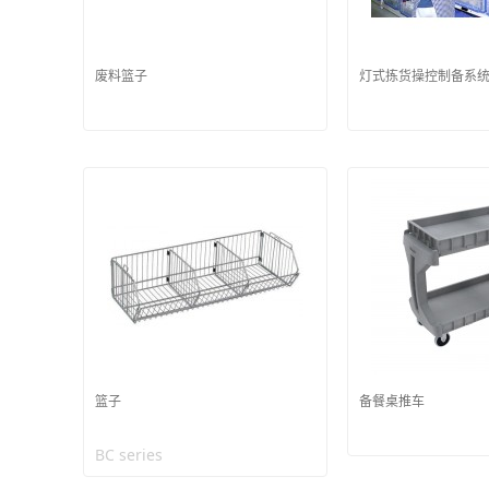
废料篮子
灯式拣货操控制备系
篮子
备餐桌推车
BC series