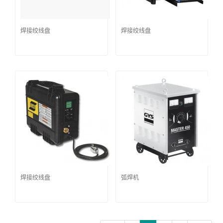
焊接绞线盘
焊接绞线盘
焊接绞线盘
弧焊机