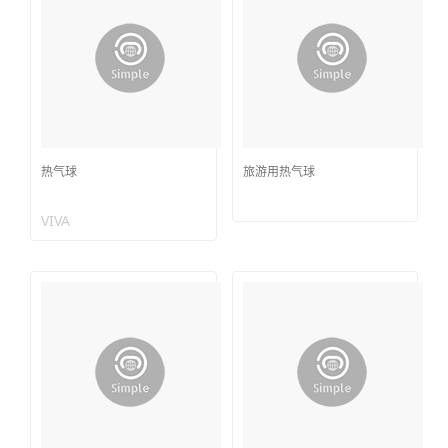
热气球
旅游用热气球
VIVA