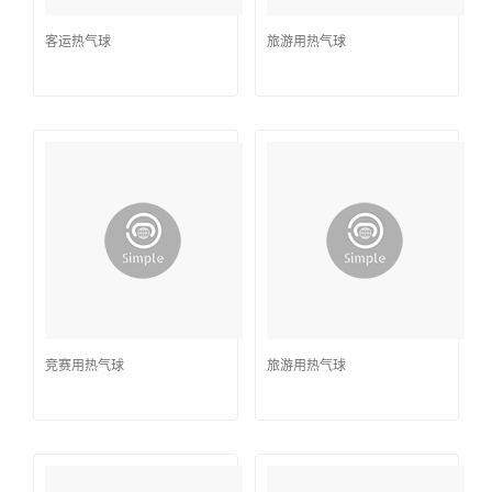
客运热气球
旅游用热气球
竞赛用热气球
旅游用热气球