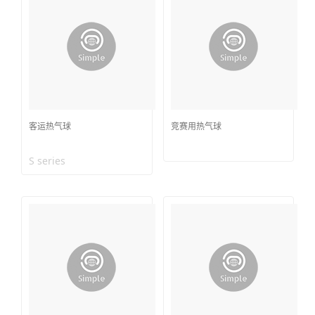
客运热气球
竞赛用热气球
S series