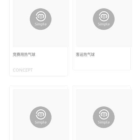
竞赛用热气球
客运热气球
CONCEPT