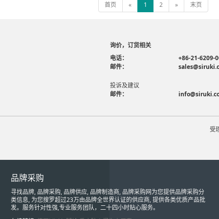
首页
«
1
2
»
末页
询价，订货相关
电话：
+86-21-6209-
邮件：
sales@siruki
投诉及建议
邮件：
info@siruki.
受
品牌采购
寻找品牌, 品牌采购, 品牌供应, 品牌制造商, 品牌采购网为您提供品牌采购分
类信息, 为您搜罗超过23万由品牌全世界认证的供应商, 提供各类优质产品批
发。服务针对性强,专业服务团队，二十四小时贴心服务。