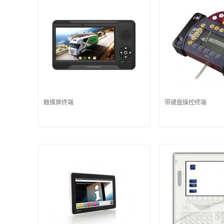
触摸屏终端
带键盘操控终端