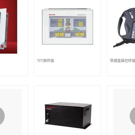
TFT屏终端
带键盘操控终