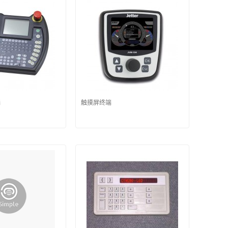
端
触摸屏终端