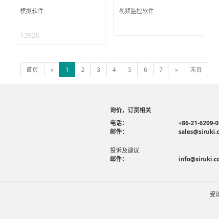
模拟软件
视频监控软件
13920
首页
«
1
2
3
4
5
6
7
»
末页
询价，订货相关
电话：
+86-21-6209-
邮件：
sales@siruki
投诉及建议
邮件：
info@siruki.
受