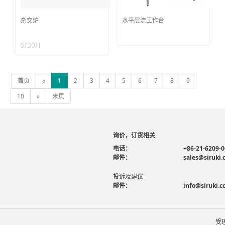
杂交炉
水平层流工作台
SI30H
首页
«
1
2
3
4
5
6
7
8
9
10
»
末页
询价，订货相关
电话：
+86-21-6209-
邮件：
sales@siruki
投诉及建议
邮件：
info@siruki.
受