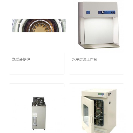
甑式转炉炉
水平层流工作台