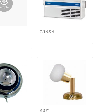
柴油取暖器
阅读灯