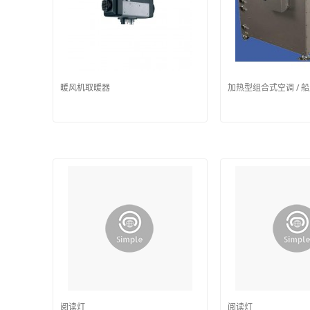
暖风机取暖器
加热型组合式空调 / 
阅读灯
阅读灯