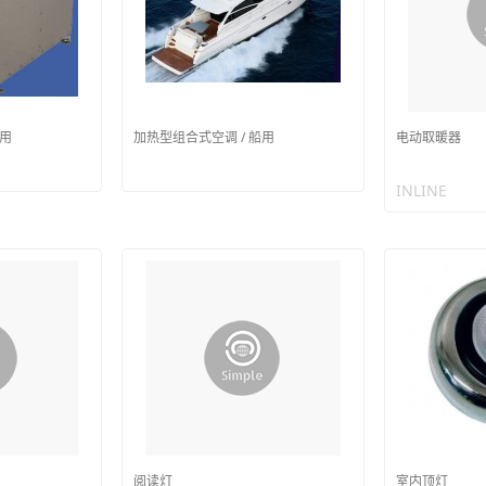
船用
加热型组合式空调 / 船用
电动取暖器
INLINE
阅读灯
室内顶灯