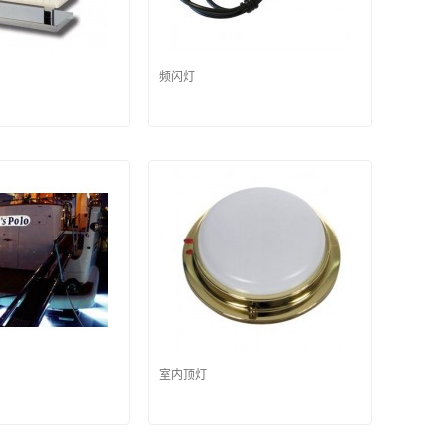
频闪灯
室内顶灯