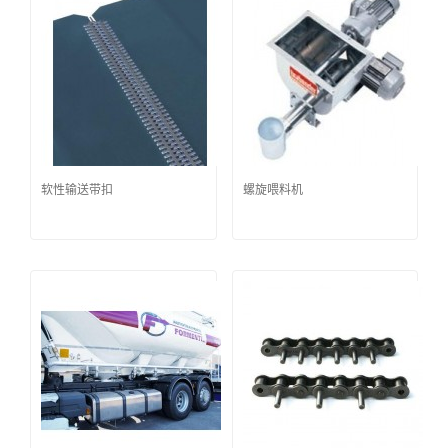
软性输送带扣
螺旋喂料机