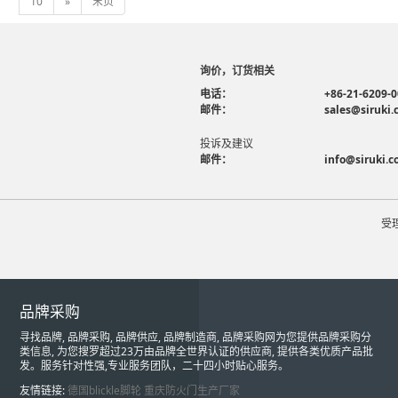
10
»
末页
询价，订货相关
电话：
+86-21-6209-
邮件：
sales@siruki
投诉及建议
邮件：
info@siruki.
受
品牌采购
寻找品牌, 品牌采购, 品牌供应, 品牌制造商, 品牌采购网为您提供品牌采购分
类信息, 为您搜罗超过23万由品牌全世界认证的供应商, 提供各类优质产品批
发。服务针对性强,专业服务团队，二十四小时贴心服务。
友情链接:
德国blickle脚轮
重庆防火门生产厂家