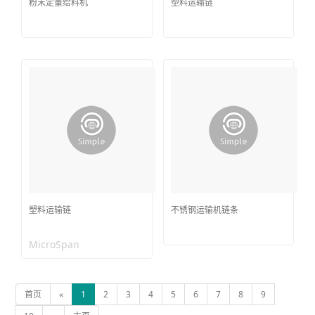
粉末定量给料机
塑料运输链
塑料运输链
不锈钢运输机链条
MicroSpan
首页
«
1
2
3
4
5
6
7
8
9