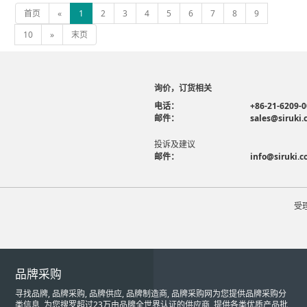
首页
«
1
2
3
4
5
6
7
8
9
10
»
末页
询价，订货相关
电话：
+86-21-6209-
邮件：
sales@siruki
投诉及建议
邮件：
info@siruki.
受
品牌采购
寻找品牌, 品牌采购, 品牌供应, 品牌制造商, 品牌采购网为您提供品牌采购分
类信息, 为您搜罗超过23万由品牌全世界认证的供应商, 提供各类优质产品批