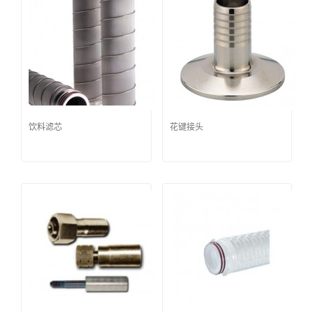
饮料滤芯
花键接头