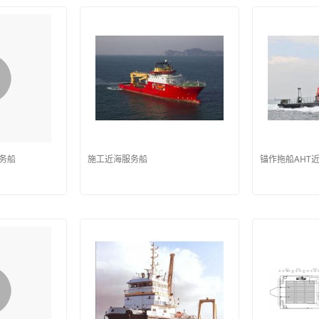
服务船
施工近海服务船
锚作拖船AHT