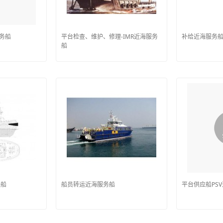
服务船
平台检查、维护、修理-IMR近海服务
补给近海服务
船
务船
船员转运近海服务船
平台供应船PS