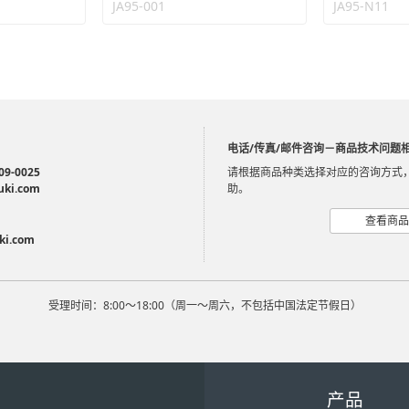
JA95-001
JA95-N11
电话/传真/邮件咨询－商品技术问题
09-0025
请根据商品种类选择对应的咨询方式
uki.com
助。
查看商品
ki.com
受理时间：8:00～18:00（周一～周六，不包括中国法定节假日）
产品