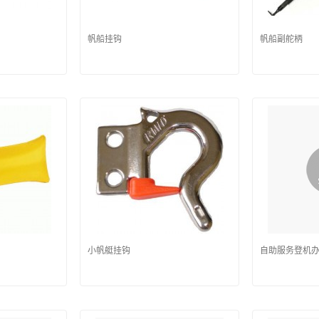
帆船挂钩
帆船副舵柄
小帆艇挂钩
自助服务登机