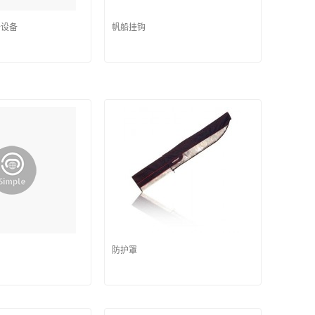
备设备
帆船挂钩
防护罩