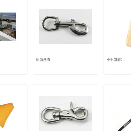
帆船挂钩
小帆艇舵叶