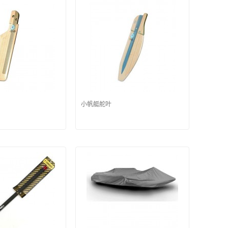
小帆艇舵叶