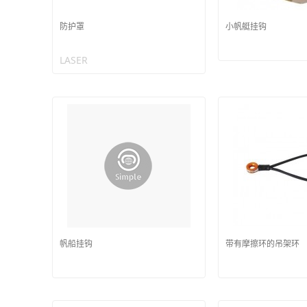
防护罩
小帆艇挂钩
LASER
帆船挂钩
带有摩擦环的吊架环