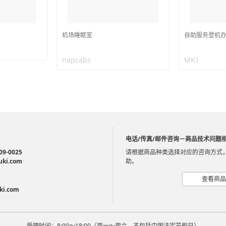
机场睡眠室
自助服务登机
napcabs
MK1
电话/传真/邮件咨询－商品技术问题
09-0025
请根据商品种类选择对应的咨询方式
uki.com
助。
查看商品
ki.com
受理时间：8:00～18:00（周一～周六，不包括中国法定节假日）