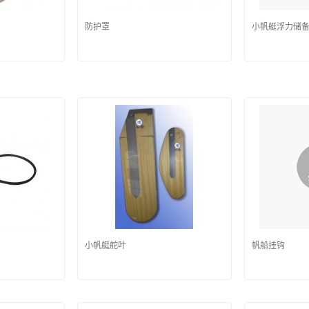
防护罩
小帆艇浮力储
小帆艇舵叶
帆船挂钩