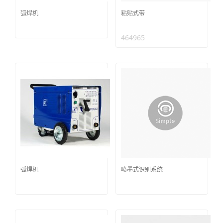
弧焊机
粘贴式带
464965
弧焊机
喷墨式识别系统