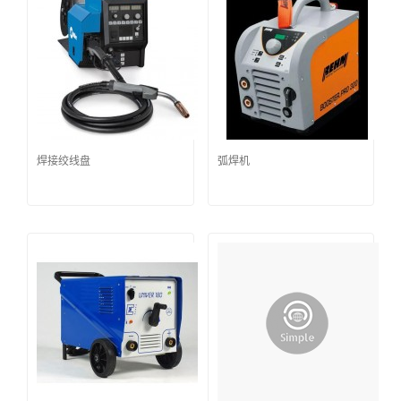
焊接绞线盘
弧焊机