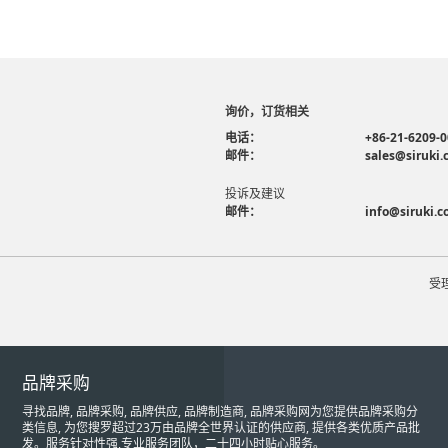
询价，订货相关
电话：
+86-21-6209-
邮件：
sales@siruki
投诉及建议
邮件：
info@siruki.
受
品牌采购
寻找品牌, 品牌采购, 品牌供应, 品牌制造商, 品牌采购网为您提供品牌采购分
类信息, 为您搜罗超过23万由品牌全世界认证的供应商, 提供各类优质产品批
发。服务针对性强,专业服务团队，二十四小时贴心服务。