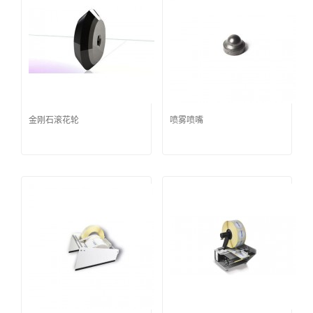
金刚石滚花轮
喷雾喷嘴