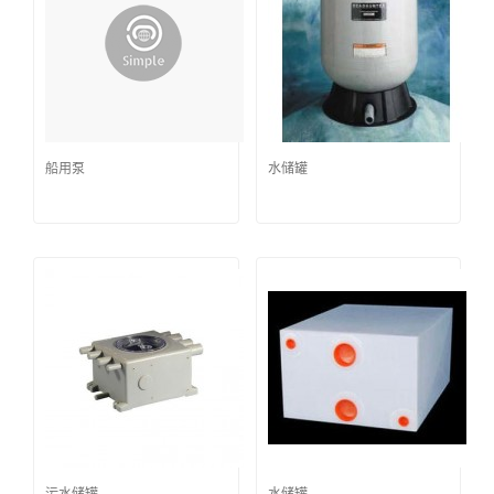
船用泵
水储罐
污水储罐
水储罐