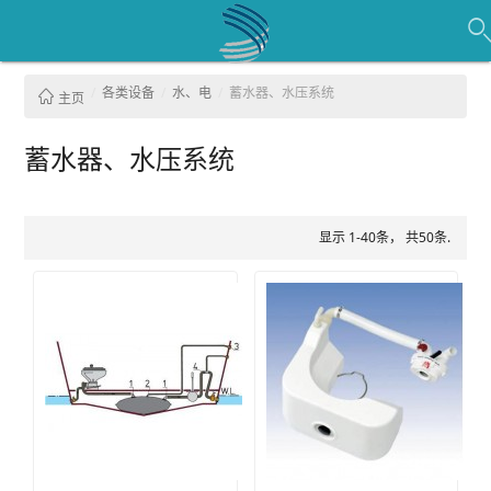
各类设备
水、电
蓄水器、水压系统
主页
蓄水器、水压系统
显示 1-40条， 共50条.