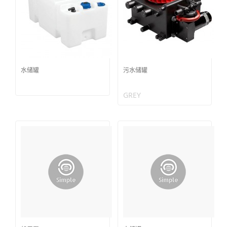
水储罐
污水储罐
GREY