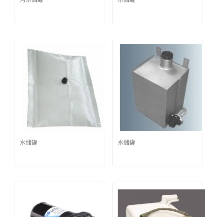
水储罐
水储罐