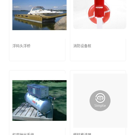
浮码头浮桥
消防设备桩
船用抽出系统
艏柱推进器