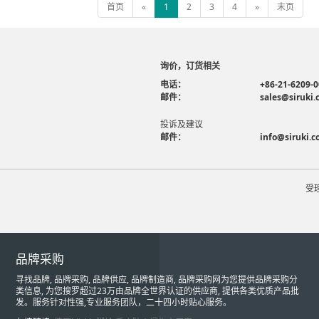
首页
«
1
2
3
4
»
末页
询价，订货相关
电话：
+86-21-6209-
邮件：
sales@siruki
投诉及建议
邮件：
info@siruki.
受
品牌采购
寻找品牌, 品牌采购, 品牌供应, 品牌制造商, 品牌采购网为您提供品牌采购分
类信息, 为您搜罗超过23万由品牌全世界认证的供应商, 提供各类优质产品批
发。服务针对性强,专业服务团队，二十四小时贴心服务。