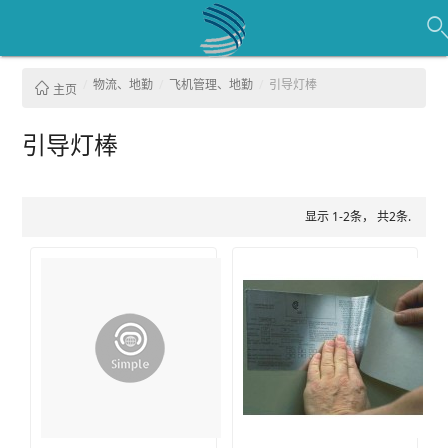
物流、地勤
飞机管理、地勤
引导灯棒
主页
引导灯棒
显示 1-2条， 共2条.