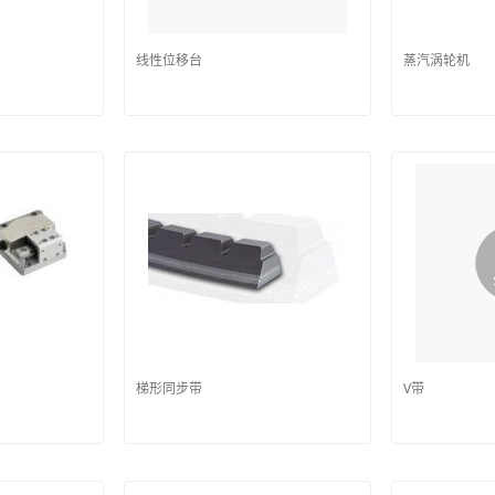
线性位移台
蒸汽涡轮机
梯形同步带
V带