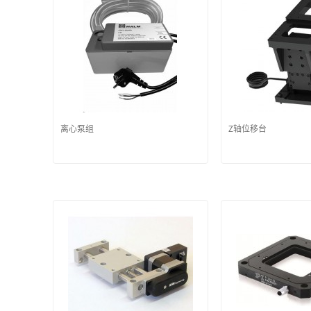
离心泵组
Z轴位移台