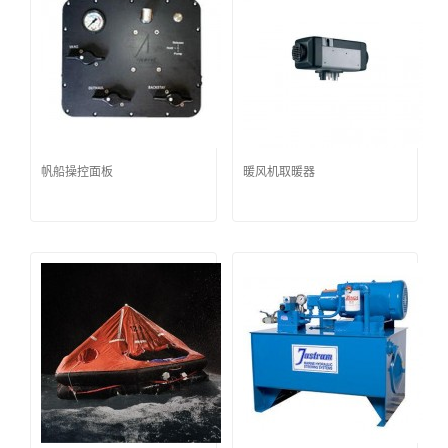
帆船操控面板
暖风机取暖器