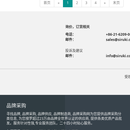
首页
«
1
2
3
4
»
末页
询价，订货相关
电话：
+86-21-6209-
邮件：
sales@siruki
投诉及建议
邮件：
info@siruki.
受
品牌采购
寻找品牌, 品牌采购, 品牌供应, 品牌制造商, 品牌采购网为您提供品牌采购分
类信息, 为您搜罗超过23万由品牌全世界认证的供应商, 提供各类优质产品批
发。服务针对性强,专业服务团队，二十四小时贴心服务。