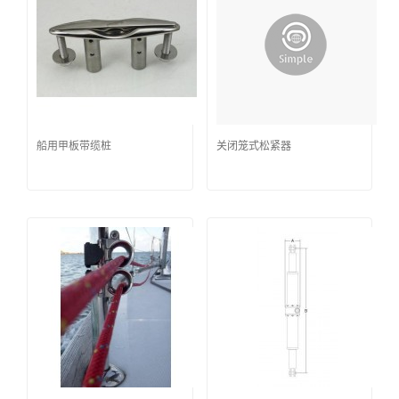
船用甲板带缆桩
关闭笼式松紧器