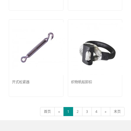
开式松紧器
织物帆船卸扣
首页
«
1
2
3
4
»
末页