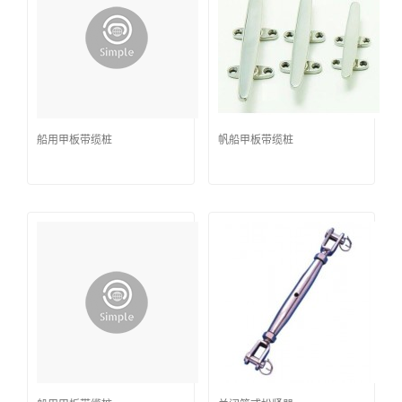
船用甲板带缆桩
帆船甲板带缆桩