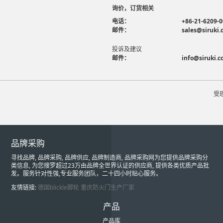
询价，订货相关
电话：
+86-21-6209-
邮件：
sales@siruki
投诉及建议
邮件：
info@siruki.
受
品牌采购
寻找品牌, 品牌采购, 品牌供应, 品牌制造商, 品牌采购网为您提供品牌采购分
类信息, 为您搜罗超过23万由品牌全世界认证的供应商, 提供各类优质产品批
发。服务针对性强,专业服务团队，二十四小时贴心服务。
友情链接:
德国blickle脚轮
重庆防火门生产厂家
产品
产品库