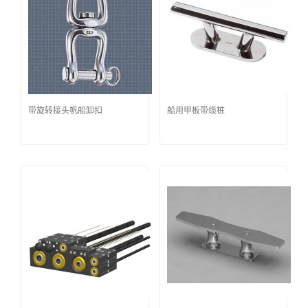
带旋转接头帆船卸扣
船用甲板带缆桩