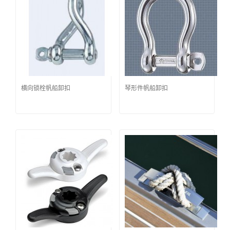
横向锁栓帆船卸扣
琴形件帆船卸扣