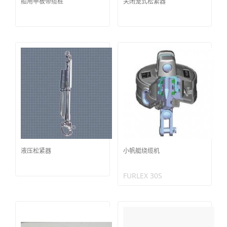
船用甲板带缆桩
关闭笼式松紧器
液压松紧器
小帆艇绕缆机
FURLEX 30S