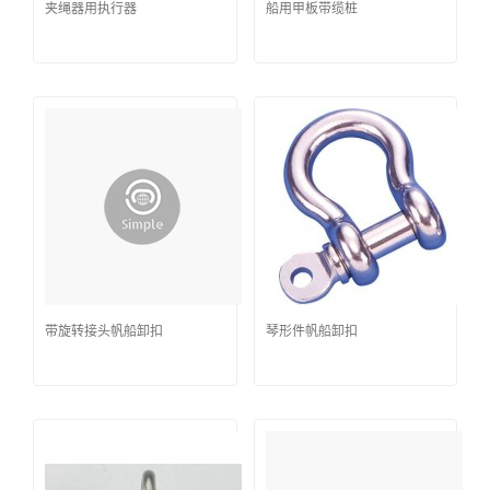
夹绳器用执行器
船用甲板带缆桩
带旋转接头帆船卸扣
琴形件帆船卸扣