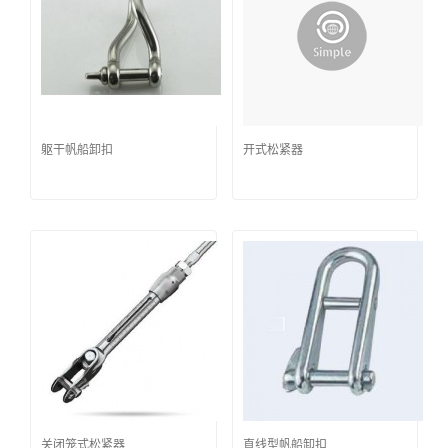
躯干帆船卸扣
开式松紧器
关闭笼式松紧器
直线型帆船卸扣