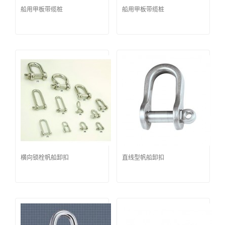
船用甲板带缆桩
船用甲板带缆桩
横向锁栓帆船卸扣
直线型帆船卸扣