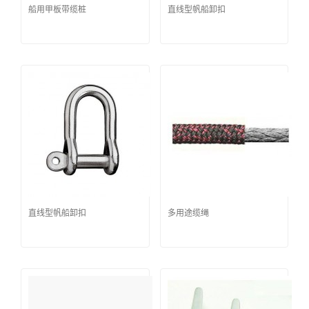
船用甲板带缆桩
直线型帆船卸扣
直线型帆船卸扣
多用途缆绳