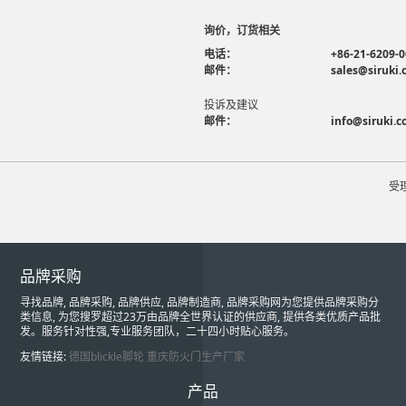
询价，订货相关
电话：
+86-21-6209-
邮件：
sales@siruki
投诉及建议
邮件：
info@siruki.
受
品牌采购
寻找品牌, 品牌采购, 品牌供应, 品牌制造商, 品牌采购网为您提供品牌采购分
类信息, 为您搜罗超过23万由品牌全世界认证的供应商, 提供各类优质产品批
发。服务针对性强,专业服务团队，二十四小时贴心服务。
友情链接:
德国blickle脚轮
重庆防火门生产厂家
产品