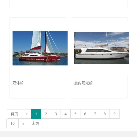
双体船
舷内观光船
首页
«
1
2
3
4
5
6
7
8
9
10
»
末页