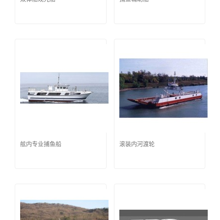
舷内专业捕鱼船
滚装内河渡轮