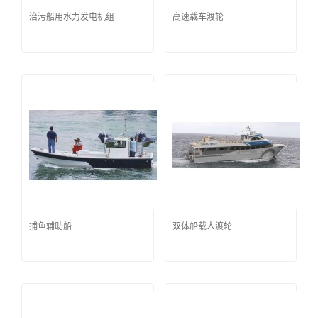
治污船用水力发电机组
高速载车渡轮
捕鱼辅助船
双体船载人渡轮