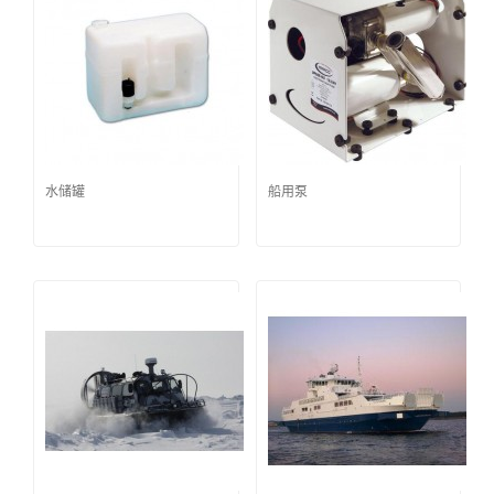
水储罐
船用泵