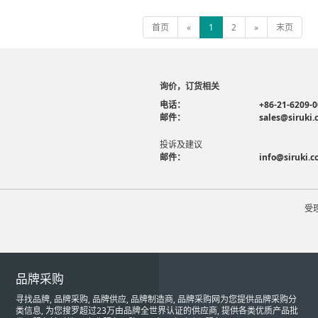
首页
«
1
2
»
末页
询价，订货相关
电话：
+86-21-6209-
邮件：
sales@siruki
投诉及建议
邮件：
info@siruki.
受
品牌采购
寻找品牌, 品牌采购, 品牌供应, 品牌制造商, 品牌采购网为您提供品牌采购分
类信息, 为您搜罗超过23万由品牌全世界认证的供应商, 提供各类优质产品批