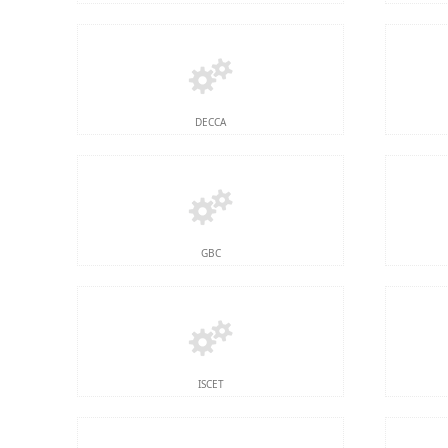
DECCA
GBC
ISCET