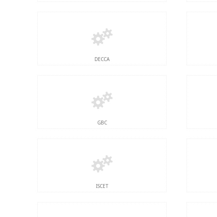
DECCA
GBC
ISCET