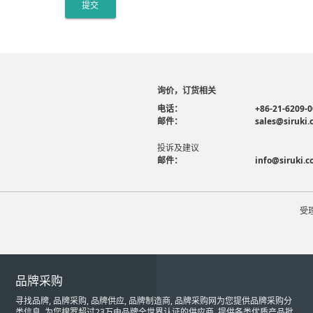
提交
询价，订货相关
电话：
+86-21-6209-
邮件：
sales@siruki
投诉及建议
邮件：
info@siruki.
受
品牌采购
寻找品牌, 品牌采购, 品牌供应, 品牌制造商, 品牌采购网为您提供品牌采购分
类信息, 为您搜罗超过23万由品牌全世界认证的供应商, 提供各类优质产品批