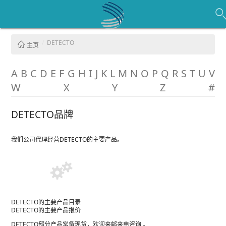
DETECTO
主页
A
B
C
D
E
F
G
H
I
J
K
L
M
N
O
P
Q
R
S
T
U
V
W
X
Y
Z
#
DETECTO品牌
我们公司代理经营DETECTO的主要产品。
DETECTO的主要产品目录
DETECTO的主要产品报价
DETECTO部分产品常备现货，欢迎来邮来电咨询 。