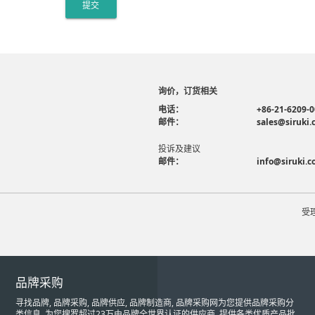
提交
询价，订货相关
电话：
+86-21-6209-
邮件：
sales@siruki
投诉及建议
邮件：
info@siruki.
受
品牌采购
寻找品牌, 品牌采购, 品牌供应, 品牌制造商, 品牌采购网为您提供品牌采购分
类信息, 为您搜罗超过23万由品牌全世界认证的供应商, 提供各类优质产品批