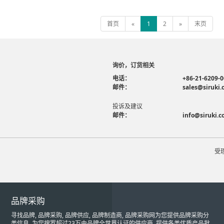
首页
«
1
2
»
末页
询价，订货相关
电话：
+86-21-6209-
邮件：
sales@siruki
投诉及建议
邮件：
info@siruki.
受
品牌采购
寻找品牌, 品牌采购, 品牌供应, 品牌制造商, 品牌采购网为您提供品牌采购分
类信息, 为您搜罗超过23万由品牌全世界认证的供应商, 提供各类优质产品批