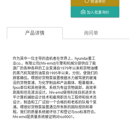
快速询价
加入批量询价
产品详情
询问单
作为其中一位主导的造机者在世界上，hyundai重工
业co.，有限公司(hhi-emd)引擎和机械分部供应了能
源厂的各种各样的工业泵浦自1979年以来和货物油槽
的蒸汽机驾驶的油泵自1995年以来，分别，使我们的
顾客确信。喂很好货物泵装置根据水力被驾驶的被淹
没的货物泵浦，为化学制品和产品载体、粗暴载体，
fpso单位和其他使用。系统为有益货物装卸，高效率
剥离和坦克清洁设计。hhi-emd使用科技目前进步水
平计算机辅助设计技术和雇用职员与工程师和技术员
设计，制造和工厂试验一个合格的和老练的队每个泵
浦。喂很好货物泵装置遇见所有新的国际规则和章
程。我们的质量系统被评估了和登记与iso标准符合。
hhi-emd是质量系统被证明对iso9001。